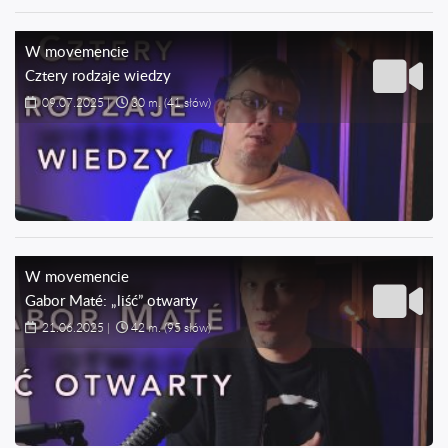
W movemencie
Cztery rodzaje wiedzy
09.07.2025
|
30 m.
(41 słów)
W movemencie
Gabor Maté: „liść” otwarty
21.06.2025
|
42 m.
(95 słów)