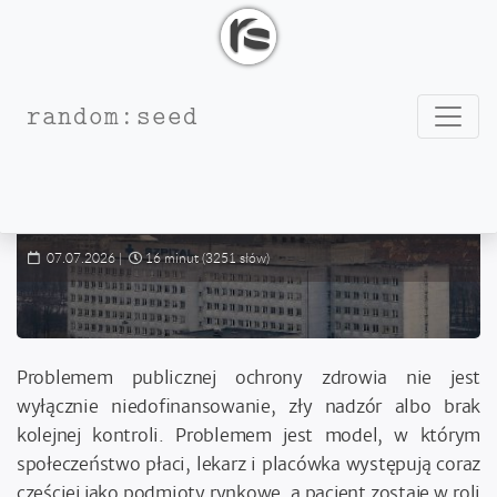
twoje źródło entropii
Nawig
random:seed
My, klienci
Jak publiczna ochrona zdrowia zamieniła
obywateli w petentów, a odpowiedzialność
w dokumentację
07.07.2026
|
16 minut
(3251 słów)
Problemem publicznej ochrony zdrowia nie jest
wyłącznie niedofinansowanie, zły nadzór albo brak
kolejnej kontroli. Problemem jest model, w którym
społeczeństwo płaci, lekarz i placówka występują coraz
częściej jako podmioty rynkowe, a pacjent zostaje w roli