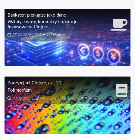
Bankster: pieniądze jako dane
Waluty, kwoty, kontrakty i operacje
finansowe w Clojure
07.02.2026
|
9 m.
(1868 słów)
Poczytaj mi Clojure
, cz.
21
Polimorfizm
30.09.2015
|
04.08.2025
|
66 m.
(13878 słów)