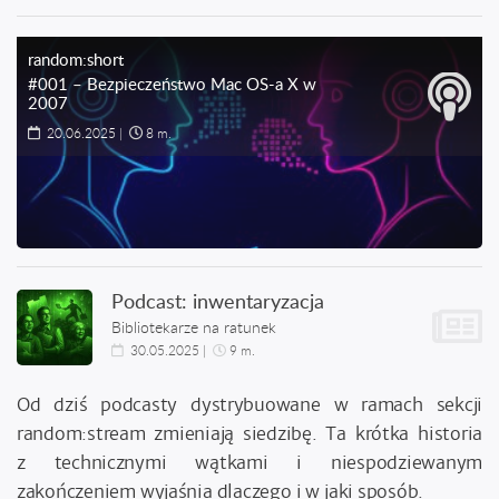
random:short
#001 – Bezpieczeństwo Mac OS-a X w
2007
20.06.2025
|
8 m.
Podcast: inwentaryzacja
Bibliotekarze na ratunek
30.05.2025
|
9 m.
Od dziś podcasty dystrybuowane w ramach sekcji
random:stream zmieniają siedzibę. Ta krótka historia
z technicznymi wątkami i niespodziewanym
zakończeniem wyjaśnia dlaczego i w jaki sposób.