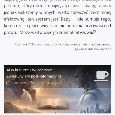
petenta, który może co najwyżej napisać skargę. Zanim
jednak wskażemy winnych, warto zobaczyć rzecz mniej
efektowną: ten system jest ślepy – nie sumuje tego,
komu i za co płaci, więc sam nie odróżnia uczciwości od
pozoru. Może warto więc go zdemokratyzować?
#
zdrowie
#
NFZ
#
ochrona zdrowia
#
odpowiedzialność
#
rady pacjentów
#
jawność
#
demokratyzacja
AI w kulturze i świadomości
Zwiastuny ery post-informacyjnej
12.02.2026
|
26 m.
(5358 słów)