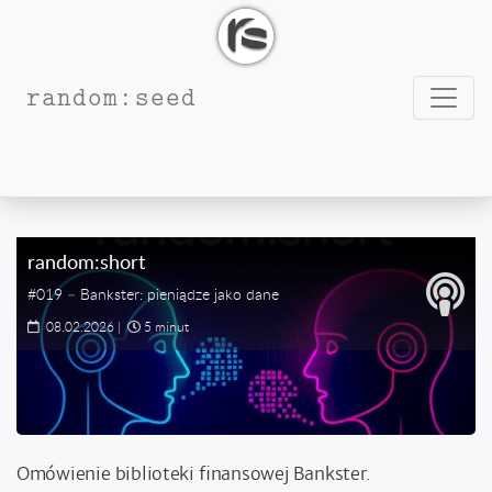
Nawig
random:seed
#Biblioteka Programistyczna
random:short
#019 – Bankster: pieniądze jako dane
08.02.2026
|
5 minut
Omówienie biblioteki finansowej Bankster.