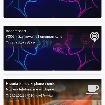
random:short
#006 – Szyfrowanie homomorficzne
24.06.2025
|
6 m.
Historia biblioteki phone-number
Numery telefoniczne w Clojure
24.01.2021
|
30 m.
(6376 słów)