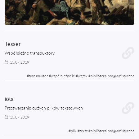
Tesser
Współbieżne transduktory
15.07.2019
#
transduktor
#
współbieżność
#
wątek
#
biblioteka programistyczna
iota
Przetwarzanie dużych plików tekstowych
15.07.2019
#
plik
#
tekst
#
biblioteka programistyczna