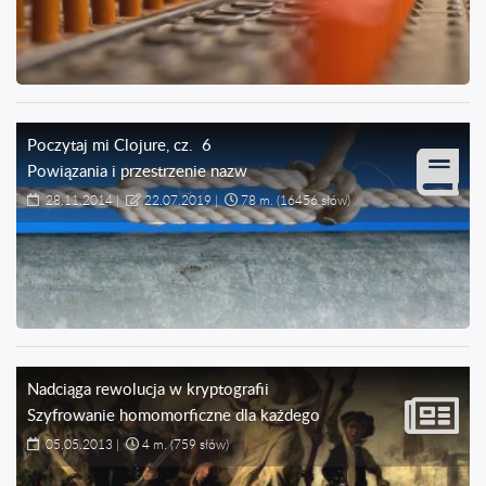
Poczytaj mi Clojure
, cz.
6
Powiązania i przestrzenie nazw
28.11.2014
|
22.07.2019
|
78 m.
(16456 słów)
Nadciąga rewolucja w kryptografii
Szyfrowanie homomorficzne dla każdego
05.05.2013
|
4 m.
(759 słów)