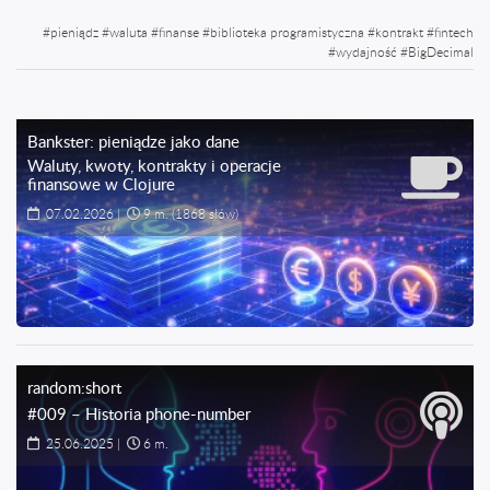
#
pieniądz
#
waluta
#
finanse
#
biblioteka programistyczna
#
kontrakt
#
fintech
#
wydajność
#
BigDecimal
Bankster: pieniądze jako dane
Waluty, kwoty, kontrakty i operacje
finansowe w Clojure
07.02.2026
|
9 m.
(1868 słów)
random:short
#009 – Historia phone-number
25.06.2025
|
6 m.