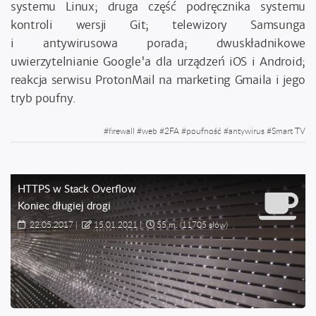
systemu Linux; druga część podręcznika systemu
kontroli wersji Git; telewizory Samsunga
i antywirusowa porada; dwuskładnikowe
uwierzytelnianie Google'a dla urządzeń iOS i Android;
reakcja serwisu ProtonMail na marketing Gmaila i jego
tryb poufny.
#
firewall
#
web
#
2FA
#
poufność
#
antywirus
#
Smart TV
HTTPS w Stack Overflow
Koniec długiej drogi
22.05.2017
|
15.01.2021
|
55 m.
(11705 słów)