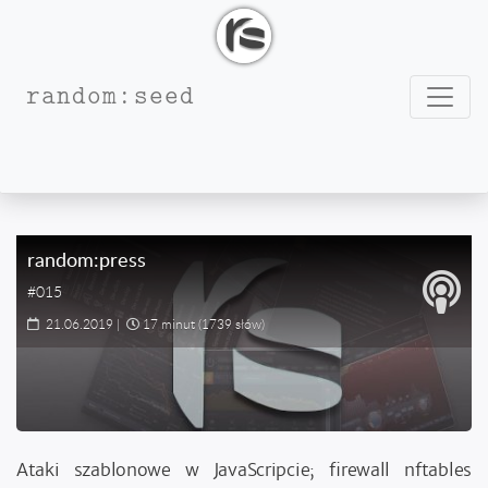
Nawig
random:seed
#Web
random:press
#015
21.06.2019
|
17 minut
(1739 słów)
Ataki szablonowe w JavaScripcie; firewall nftables