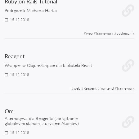
Ruby on Rails Tutorial
Podręcznik Michaela Hartla
15.12.2018
#
web
#
framework
#
podręcznik
Reagent
Wrapper w ClojureScripcie dla biblioteki React
15.12.2018
#
web
#
Reagent
#
frontend
#
framework
Om
Alternatywa dla Reagenta (zarządzanie
globalnymi stanami z użyciem Atomów)
15.12.2018