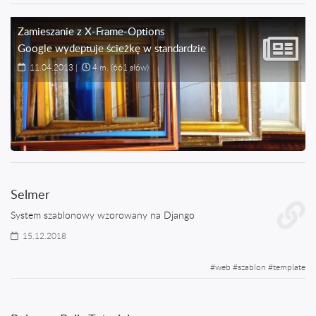
Zamieszanie z X-Frame-Options
Google wydeptuje ścieżkę w standardzie
11.04.2013
|
4 m.
(661 słów)
Selmer
System szablonowy wzorowany na Django
15.12.2018
#
web
#
szablon
#
template