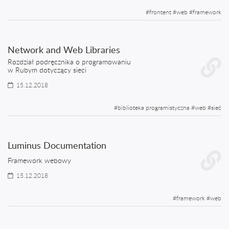
#
frontent
#
web
#
framework
Network and Web Libraries
Rozdział podręcznika o programowaniu
w Rubym dotyczący sieci
15.12.2018
#
biblioteka programistyczna
#
web
#
sieć
Luminus Documentation
Framework webowy
15.12.2018
#
framework
#
web