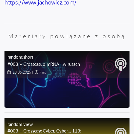
https://www.jachowicz.com/
Materiały powiązane z osobą
random:short
#003 – Crosscast o mRNA i wirusach
23.06.2025
|
7 m.
random:view
#003 – Crosscast Cyber, Cyber… 113: