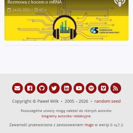
Rozmowa z kocem o mRNA
14.01.2021
|
40 m.
Copyright © Paweł Wilk • 2005 – 2026 •
random:seed
Poszczególne utwory mogą należeć do różnych autorów:
biogramy autorsko-redakcyjne
.
Zawartość przetworzona z zastosowaniem
Hugo
w wersji 0.147.2.