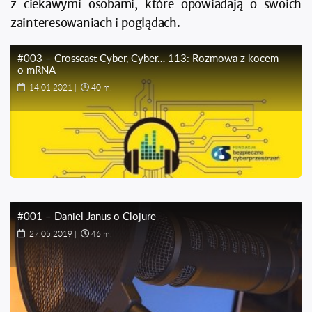
z ciekawymi osobami, które opowiadają o swoich
zainteresowaniach i poglądach.
#003 – Crosscast Cyber, Cyber… 113: Rozmowa z kocem
o mRNA
14.01.2021
|
40 m.
#001 – Daniel Janus o Clojure
27.05.2019
|
46 m.