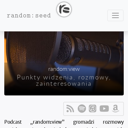
Nawig
random:seed
random:view
Punkty widzenia, rozmowy,
zainteresowania
Podcast „random:view” gromadzi rozmowy