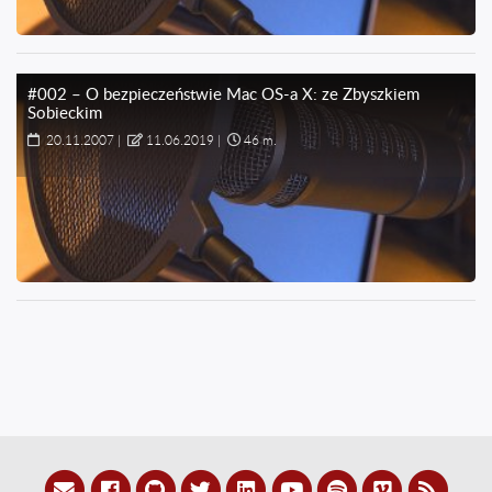
#002 – O bezpieczeństwie Mac OS-a X: ze Zbyszkiem
Sobieckim
20.11.2007
|
11.06.2019
|
46 m.