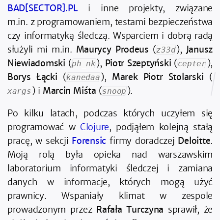
BAD[SECTOR].PL
i inne projekty, związane
m.in. z programowaniem, testami bezpieczeństwa
czy informatyką śledczą. Wsparciem i dobrą radą
służyli mi m.in.
Maurycy Prodeus
(
),
Janusz
z33d
Niewiadomski
(
),
Piotr Szeptyński
(
),
ph_nk
cepter
Borys Łącki
(
),
Marek Piotr Stolarski
(
kanedaa
) i
Marcin Miśta
(
).
xargs
snoop
Po kilku latach, podczas których uczyłem się
programować w
Clojure
, podjąłem kolejną stałą
pracę, w sekcji
Forensic
firmy doradczej
Deloitte
.
Moją rolą była opieka nad warszawskim
laboratorium informatyki śledczej i zamiana
danych w informacje, których mogą użyć
prawnicy. Wspaniały klimat w zespole
prowadzonym przez
Rafała Turczyna
sprawił, że