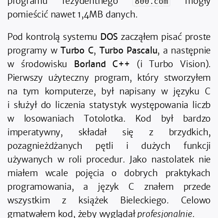
programu rezydentnego
mogły
800.com
pomieścić nawet 1,4MB danych.
Pod kontrolą systemu
DOS
zacząłem pisać proste
programy w
Turbo C
,
Turbo Pascalu
, a następnie
w środowisku
Borland C++
(i Turbo Vision).
Pierwszy użyteczny program, który stworzyłem
na tym komputerze, był napisany w języku C
i służył do liczenia statystyk występowania liczb
w losowaniach Totolotka. Kod był bardzo
imperatywny, składał się z brzydkich,
pozagnieżdżanych pętli i dużych funkcji
używanych w roli procedur. Jako nastolatek nie
miałem wcale pojęcia o dobrych praktykach
programowania, a język C znałem przede
wszystkim z książek Bieleckiego. Celowo
gmatwałem kod, żeby wyglądał
profesjonalnie
.