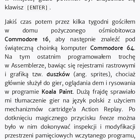
klawisz
.
[ENTER]
Jakiś czas potem przez kilka tygodni gościłem
w domu pożyczonego ośmiobitowca
Commodore 16
, aby następnie znaleźć pod
świąteczną choinką komputer
Commodore 64
.
Na tym ostatnim programowałem trochę
w Assemblerze, bawiąc się rejestrami rastrowymi
i grafiką tzw.
duszków
(ang. sprites), chociaż
głównie służył do gier, oglądania dem i rysowania
w programie
Koala Paint
. Dużą frajdę sprawiało
mi tłumaczenie gier na język polski z użyciem
mechanizmów cartridge’a Action Replay. Po
dotknięciu magicznego przycisku
freeze
można
było w nim dokonywać inspekcji i modyfikacji
przestrzeni pamięciowych wczytanego programu,