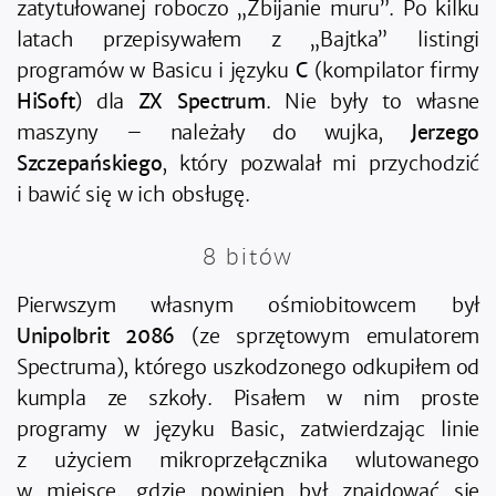
zatytułowanej roboczo „Zbijanie muru”. Po kilku
latach przepisywałem z „Bajtka” listingi
programów w Basicu i języku
C
(kompilator firmy
HiSoft
) dla
ZX Spectrum
. Nie były to własne
maszyny – należały do wujka,
Jerzego
Szczepańskiego
, który pozwalał mi przychodzić
i bawić się w ich obsługę.
8 bitów
Pierwszym własnym ośmiobitowcem był
Unipolbrit 2086
(ze sprzętowym emulatorem
Spectruma), którego uszkodzonego odkupiłem od
kumpla ze szkoły. Pisałem w nim proste
programy w języku Basic, zatwierdzając linie
z użyciem mikroprzełącznika wlutowanego
w miejsce, gdzie powinien był znajdować się