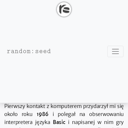
Nawig
random:seed
Moja komputerowa historia
Od ZX-81 do dziś
Pierwszy kontakt z komputerem przydarzył mi się
około roku
1986
i polegał na obserwowaniu
interpretera języka
Basic
i napisanej w nim gry