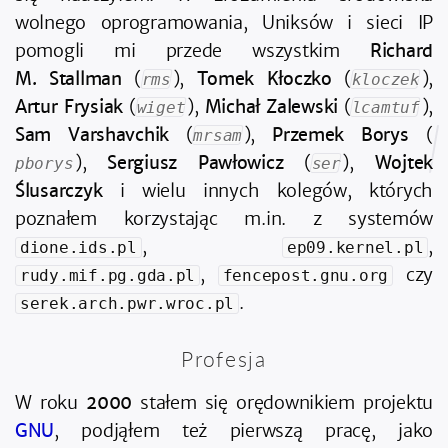
wolnego oprogramowania, Uniksów i sieci IP
pomogli mi przede wszystkim
Richard
M. Stallman
(
),
Tomek Kłoczko
(
),
rms
kloczek
Artur Frysiak
(
),
Michał Zalewski
(
),
wiget
lcamtuf
Sam Varshavchik
(
),
Przemek Borys
(
mrsam
),
Sergiusz Pawłowicz
(
),
Wojtek
pborys
ser
Ślusarczyk
i wielu innych kolegów, których
poznałem korzystając m.in. z systemów
,
,
dione.ids.pl
ep09.kernel.pl
,
czy
rudy.mif.pg.gda.pl
fencepost.gnu.org
.
serek.arch.pwr.wroc.pl
Profesja
W roku
2000
stałem się orędownikiem projektu
GNU
, podjąłem też pierwszą pracę, jako