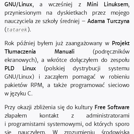
GNU/Linux
, a wcześniej z
Mini Linuksem
,
przyniesionym na dyskietkach przez mojego
nauczyciela ze szkoły średniej –
Adama Turczyna
(
).
tatarek
Rok później byłem już zaangażowany w
Projekt
Tłumaczenia Manuali
(podręczników
ekranowych), a wkrótce dołączyłem do zespołu
PLD Linux
(polskiej dystrybucji systemu
GNU/Linux) i zacząłem pomagać w robieniu
pakietów RPM, a także programować sieciowo
w języku C.
Przy okazji zbliżenia się do kultury
Free Software
złapałem kontakt z administratorami
i programistami systemowymi, od których sporo
się nauczyłem. W zrozumieniu środowiska