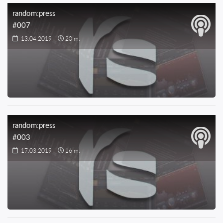
random:press
#007
13.04.2019
|
20 m.
random:press
#003
17.03.2019
|
16 m.