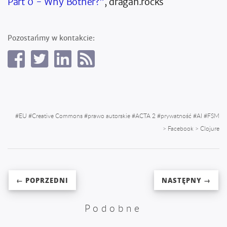
Part 0 - Why Bother?”
, dragan.rocks
Pozostańmy w kontakcie:
#
EU
#
Creative Commons
#
prawo autorskie
#
ACTA 2
#
prywatność
#
AI
#
FSM
>
Facebook
>
Clojure
← POPRZEDNI
NASTĘPNY →
Podobne