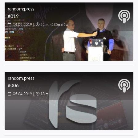
random:press
#019
14.09.2019
|
22 m.
(2356 słów)
random:press
#006
05.04.2019
|
18 m.