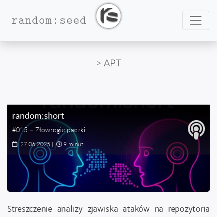
Nawig
random:seed
> APT
random:short
#015 – Złowrogie paczki
27.06.2025
|
9 minut
Streszczenie analizy zjawiska ataków na repozytoria