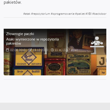
pakietów.
#
atak
#
repozytorium
#
oprogramowanie
#
pakiet
#
XBI
#
backdoor
Złowrogie paczki
Ataki wymierzone w repozytoria
pakietów
02.08.2010
|
13.12.2020
|
11 m.
(2247 słów)