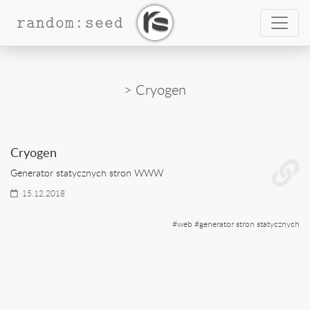
Nawig
random:seed
> Cryogen
Cryogen
Generator statycznych stron WWW
15.12.2018
#
web
#
generator stron statycznych