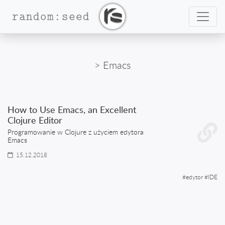
Nawig
random:seed
> Emacs
How to Use Emacs, an Excellent
Clojure Editor
Programowanie w Clojure z użyciem edytora
Emacs
15.12.2018
#
edytor
#
IDE