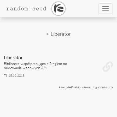
Nawig
random:seed
> Liberator
Liberator
Biblioteka współpracująca z Ringiem do
budowania webowych API
15.12.2018
#
web
#
API
#
biblioteka programistyczna