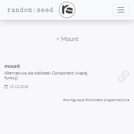
Nawig
random:seed
> Mount
mount
Alternatywa dla biblioteki Component (więcej
funkcji)
15.12.2018
#
konfiguracja
#
biblioteka programistyczna