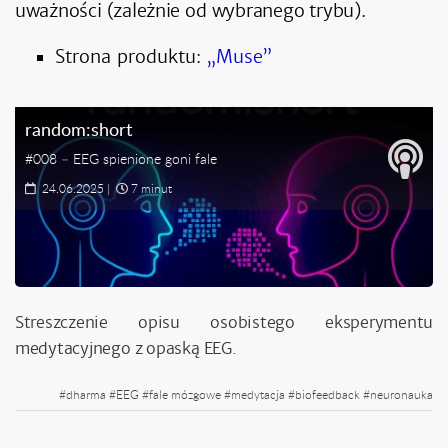
uważności (zależnie od wybranego trybu).
Strona produktu:
„Muse”
random:short
#008 – EEG spienione goni fale
24.06.2025
|
7 minut
Streszczenie opisu osobistego eksperymentu
medytacyjnego z opaską EEG.
#
dharma
#
EEG
#
fale mózgowe
#
medytacja
#
biofeedback
#
neuronauka