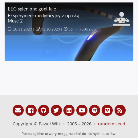
EEG spienione goni fale
Eksperyment medytacyjny z opaską
Muse 2
18.11.2020
|
01.10.2023
|
36 m.
(7536 słów)
Copyright © Paweł Wilk • 2005 – 2026 •
random:seed
Poszczególne utwory mogą należeć do różnych autorów: