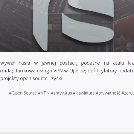
wywał hasła w jawnej postaci; podatne na ataki kla
roida; darmowa usługa VPN w Operze; defibrylatory podatne
projekty open source i zyski.
#
Open Source
#
VPN
#
antywirus
#
klawiatura
#
prywatność
#
zdro