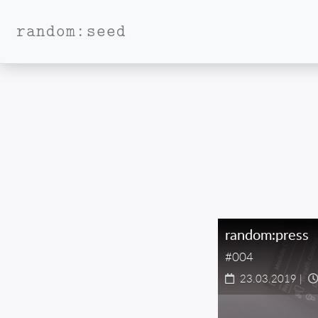
random:seed
random:press
#004
23.03.2019
|