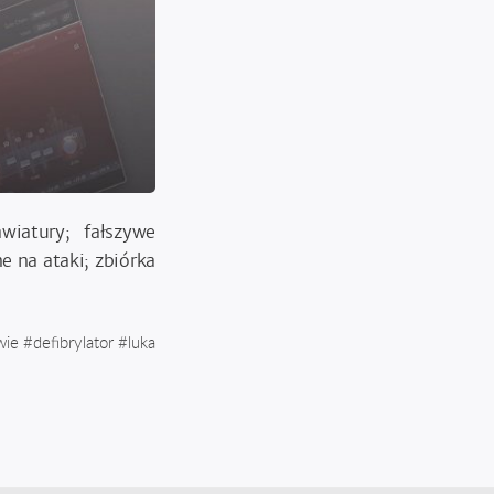
wiatury; fałszywe
 na ataki; zbiórka
wie
#
defibrylator
#
luka