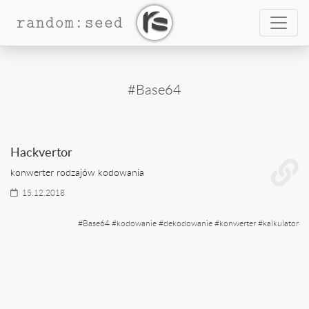
Nawig
random:seed
#Base64
Hackvertor
konwerter rodzajów kodowania
15.12.2018
#
Base64
#
kodowanie
#
dekodowanie
#
konwerter
#
kalkulator