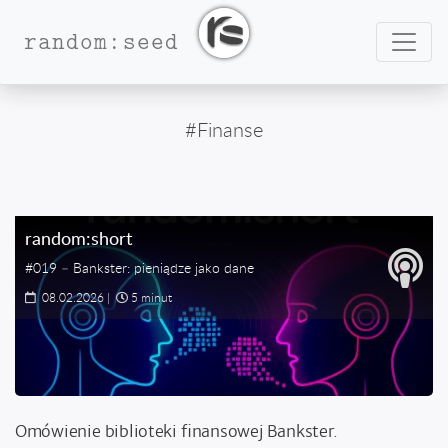
Nawig
random:seed
#Finanse
random:short
#019 – Bankster: pieniądze jako dane
08.02.2026
|
5 minut
Omówienie biblioteki finansowej Bankster.