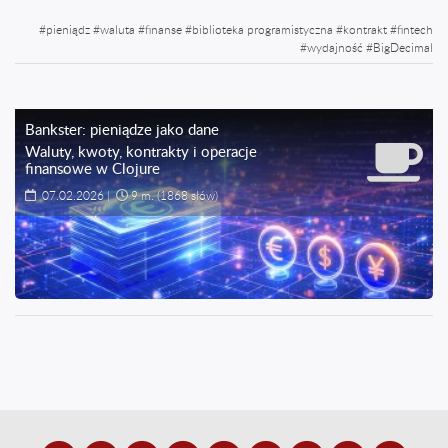
#
pieniądz
#
waluta
#
finanse
#
biblioteka programistyczna
#
kontrakt
#
fintech
#
wydajność
#
BigDecimal
Bankster: pieniądze jako dane
Waluty, kwoty, kontrakty i operacje
finansowe w Clojure
07.02.2026
|
9 m.
(1868 słów)