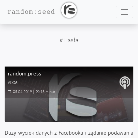
Nawig
random:seed
#Hasła
random:press
#006
05.04.2019
|
18 minut
Duży wyciek danych z Facebooka i żądanie podawania