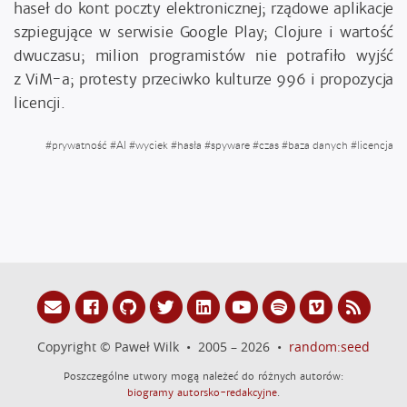
haseł do kont poczty elektronicznej; rządowe aplikacje
szpiegujące w serwisie Google Play; Clojure i wartość
dwuczasu; milion programistów nie potrafiło wyjść
z ViM-a; protesty przeciwko kulturze 996 i propozycja
licencji.
#
prywatność
#
AI
#
wyciek
#
hasła
#
spyware
#
czas
#
baza danych
#
licencja
Copyright © Paweł Wilk • 2005 – 2026 •
random:seed
Poszczególne utwory mogą należeć do różnych autorów:
biogramy autorsko-redakcyjne
.