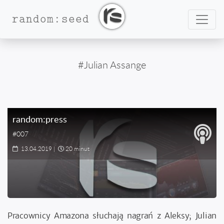
Nawig
random:seed
#Julian Assange
random:press
#007
13.04.2019
|
20 minut
Pracownicy Amazona słuchają nagrań z Aleksy; Julian