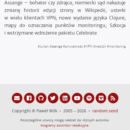
Assange – bohater czy zdrajca; niemiecki sąd nakazuje
zmianę historii edycji strony w Wikipedii; usterki
w wielu klientach VPN; nowe wydanie języka Clojure;
mapy do oznaczania punktów monitoringu; Szkocja
i wstrzymane wdrożenie pakietu Celebrate.
#
Julian Assange
#
prywatność
#
VPN
#
nadzór
#
monitoring
Copyright © Paweł Wilk • 2005 – 2026 •
random:seed
Poszczególne utwory mogą należeć do różnych autorów:
biogramy autorsko-redakcyjne
.