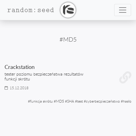
Nawig
random:seed
#MD5
Crackstation
tester poziomu bezpieczeństwa rezultatów
funkcji skrótu
15.12.2018
#
funkcja skrótu
#
MD5
#
SHA
#
test
#
cyberbezpieczeństwo
#
hasło