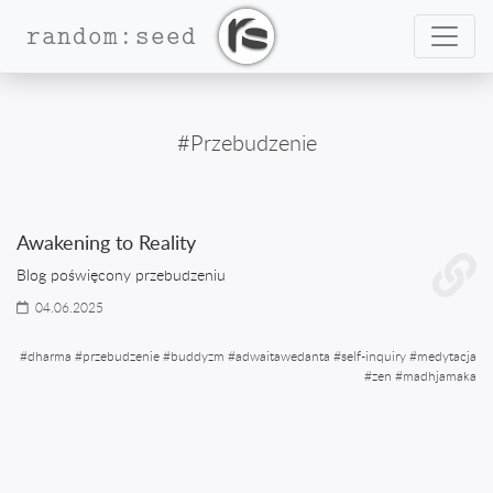
Nawig
random:seed
#Przebudzenie
Awakening to Reality
Blog poświęcony przebudzeniu
04.06.2025
#
dharma
#
przebudzenie
#
buddyzm
#
adwaitawedanta
#
self-inquiry
#
medytacja
#
zen
#
madhjamaka