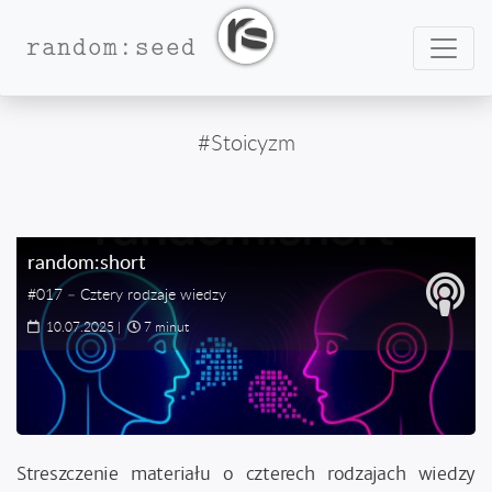
Nawig
random:seed
#Stoicyzm
random:short
#017 – Cztery rodzaje wiedzy
10.07.2025
|
7 minut
Streszczenie materiału o czterech rodzajach wiedzy