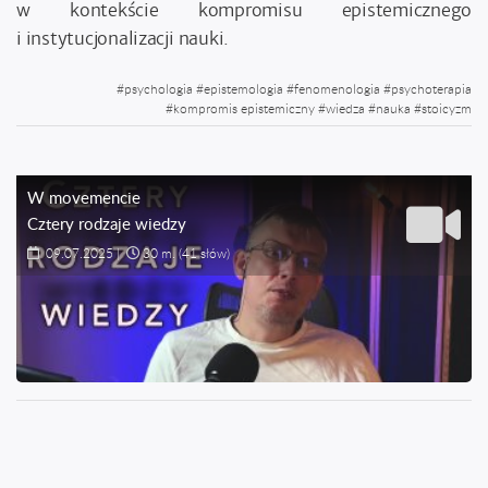
w kontekście kompromisu epistemicznego
i instytucjonalizacji nauki.
#
psychologia
#
epistemologia
#
fenomenologia
#
psychoterapia
#
kompromis epistemiczny
#
wiedza
#
nauka
#
stoicyzm
W movemencie
Cztery rodzaje wiedzy
09.07.2025
|
30 m.
(41 słów)