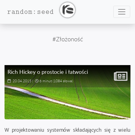
Nawig
random:seed
#Złożoność
Rich Hickey o prostocie i łatwości
20.04.2015
|
6 minut
(1084 słowa)
W projektowaniu systemów składających się z wielu