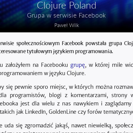
Clojure Poland
Grupa w serwisie Facebook
Paweł Wilk
wisie społecznościowym Facebook powstała grupa Cloj
nteresowane tytułowym językiem programowania.
mu założyłem na Facebooku
grupę
, w której mile wi
programowaniem w języku Clojure.
oby się pewnie sporo miejsc, w których można rozmaw
dla programistów, blogi z komentarzami, strony wi
ebooka jest dla wielu z nas nawykiem i zaglądamy 
takich jak LinkedIn, GoldenLine czy forów tematyczny
e uda się zgromadzić jakąś, nawet niewielką, społe