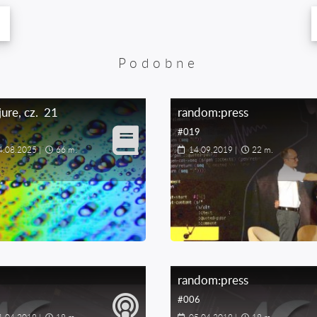
Podobne
jure
, cz.
21
random:press
#019
4.08.2025
|
66 m.
14.09.2019
|
22 m.
random:press
#006