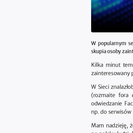
W popularnym ser
skupia osoby zai
Kilka minut te
zainteresowany 
W Sieci znalazł
(rozmaite fora 
odwiedzanie Fac
np. do serwisów 
Mam nadzieję, ż