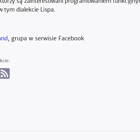
, którzy są zainteresowani programowaniem funkcyjn
 tym dialekcie Lispa.
and
, grupa w serwisie Facebook
kcie: