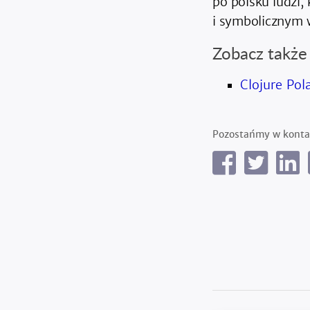
po polsku ludzi
i symbolicznym w
Zobacz także
Clojure Pol
Pozostańmy w konta