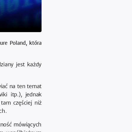
ure Poland, która
dziany jest każdy
iać na ten temat
ki itp.), jednak
tam częściej niż
ch.
czność mówiących