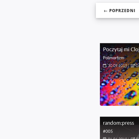
← POPRZEDNI
Poczytaj mi Clo
Polimorfizm
30.09.2015
|
0
random:press
#005