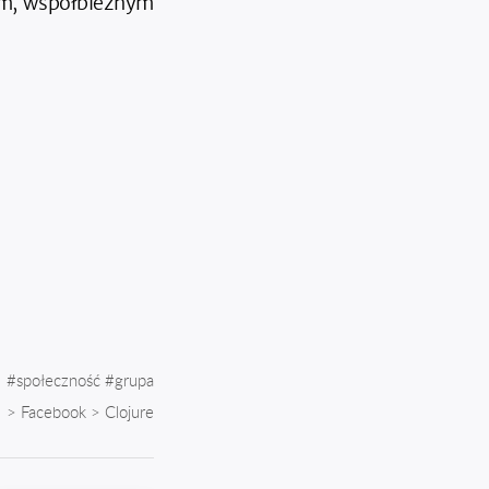
ym, współbieżnym
#
społeczność
#
grupa
>
Facebook
>
Clojure