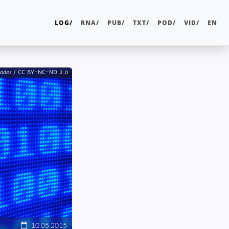
LOG/
RNA/
PUB/
TXT/
POD/
VID/
EN
ades
CC BY-NC-ND 2.0
10.05.2015