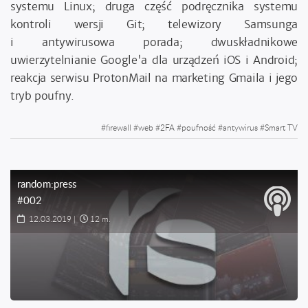
systemu Linux; druga część podręcznika systemu
kontroli wersji Git; telewizory Samsunga
i antywirusowa porada; dwuskładnikowe
uwierzytelnianie Google'a dla urządzeń iOS i Android;
reakcja serwisu ProtonMail na marketing Gmaila i jego
tryb poufny.
#
firewall
#
web
#
2FA
#
poufność
#
antywirus
#
Smart TV
random:press
#002
12.03.2019
|
12 m.