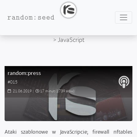
Nawig
random:seed
> JavaScript
random:press
#015
21.06.2019
|
17 minut
(1739 słów)
Ataki szablonowe w JavaScripcie; firewall nftables