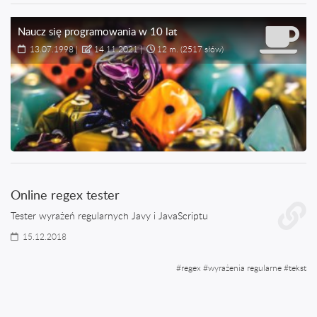
Naucz się programowania w 10 lat
13.07.1998
|
14.11.2021
|
12 m.
(2517 słów)
Online regex tester
Tester wyrażeń regularnych Javy i JavaScriptu
15.12.2018
#
regex
#
wyrażenia regularne
#
tekst