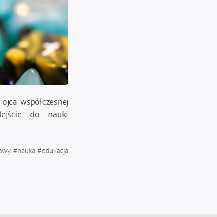
 ojca współczesnej
dejście do nauki
tawy
#
nauka
#
edukacja