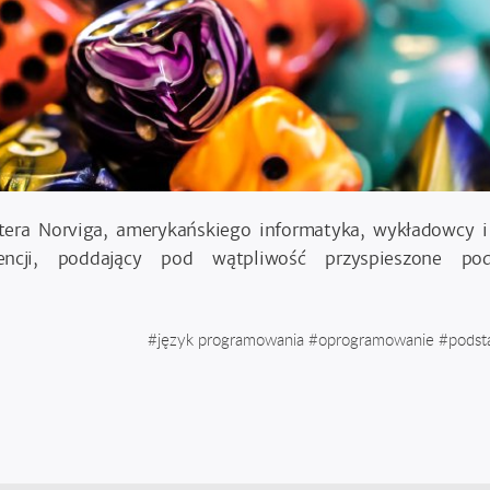
tera Norviga, amerykańskiego informatyka, wykładowcy i
igencji, poddający pod wątpliwość przyspieszone po
#
język programowania
#
oprogramowanie
#
pods