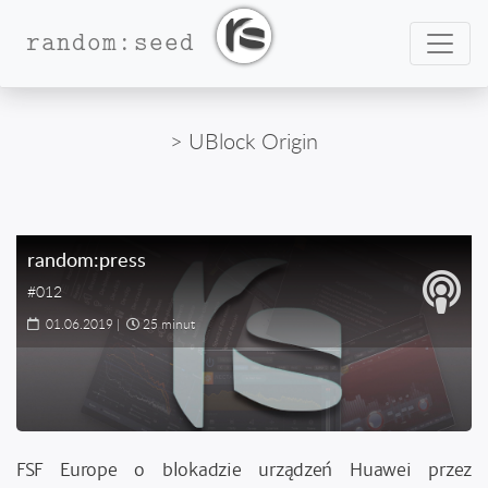
Nawig
random:seed
> UBlock Origin
random:press
#012
01.06.2019
|
25 minut
FSF Europe o blokadzie urządzeń Huawei przez