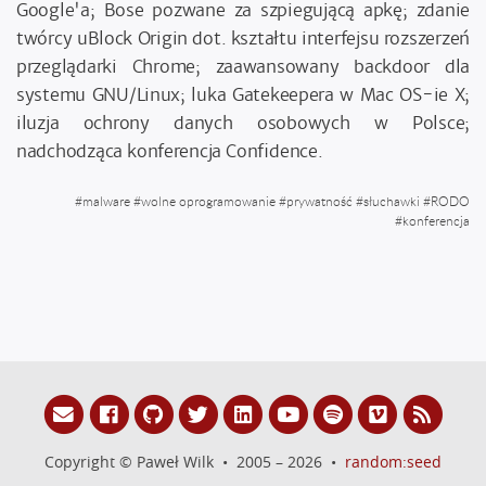
Google'a; Bose pozwane za szpiegującą apkę; zdanie
twórcy uBlock Origin dot. kształtu interfejsu rozszerzeń
przeglądarki Chrome; zaawansowany backdoor dla
systemu GNU/Linux; luka Gatekeepera w Mac OS-ie X;
iluzja ochrony danych osobowych w Polsce;
nadchodząca konferencja Confidence.
#
malware
#
wolne oprogramowanie
#
prywatność
#
słuchawki
#
RODO
#
konferencja
Copyright © Paweł Wilk • 2005 – 2026 •
random:seed