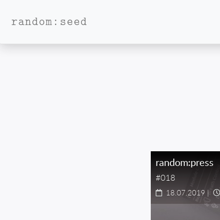
random:seed
random:press
#018
18.07.2019
|