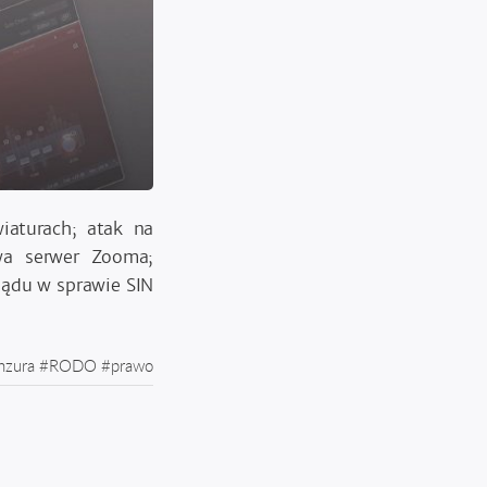
iaturach; atak na
uwa serwer Zooma;
sądu w sprawie SIN
nzura
#
RODO
#
prawo