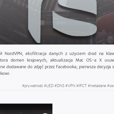
ł NordVPN; eksfiltracja danych z użyciem diod na klaw
ratora domen krajowych; aktualizacja Mac OS-a X us
e dodawane do zdjęć przez Facebooka; pierwsza decyzja 
kowi.
#
prywatność
#
LED
#
DNS
#
VPN
#
IPCT
#
metadane
#
ce