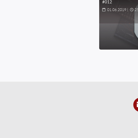
#012
01.06.2019
|
2