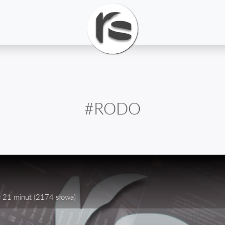
#RODO
21 minut
(2174 słowa)