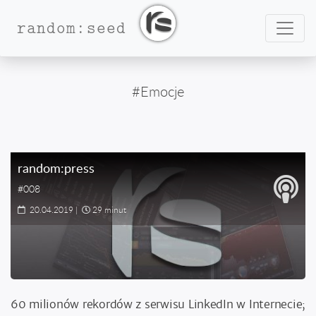
Nawig
random:seed
#Emocje
random:press
#008
20.04.2019
|
29 minut
60 milionów rekordów z serwisu LinkedIn w Internecie;