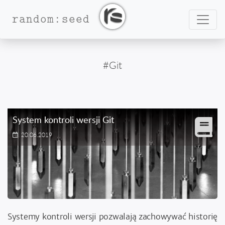
Nawig
random:seed
#Git
System kontroli wersji Git
20.06.2019
Systemy kontroli wersji pozwalają zachowywać historię