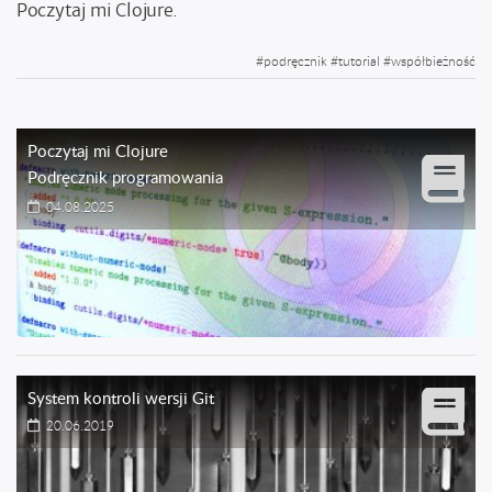
Poczytaj mi Clojure.
#
podręcznik
#
tutorial
#
współbieżność
Poczytaj mi Clojure
Podręcznik programowania
04.08.2025
System kontroli wersji Git
20.06.2019