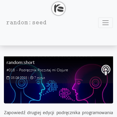
Nawig
random:seed
#Podręcznik
random:short
#018 – Podręcznik Poczytaj mi Clojure
05.08.2025
|
7 minut
Zapowiedź drugiej edycji podręcznika programowania