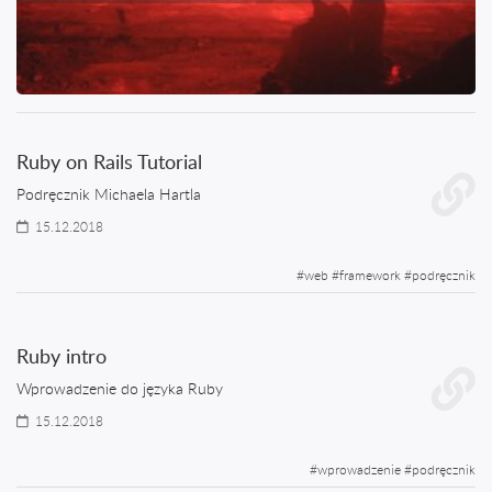
Ruby on Rails Tutorial
Podręcznik Michaela Hartla
15.12.2018
#
web
#
framework
#
podręcznik
Ruby intro
Wprowadzenie do języka Ruby
15.12.2018
#
wprowadzenie
#
podręcznik