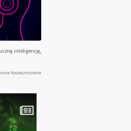
czną inteligencję,
mowa
#
podsumowanie