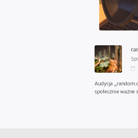
ra
Sp
Audycja „random:c
społecznie ważne s