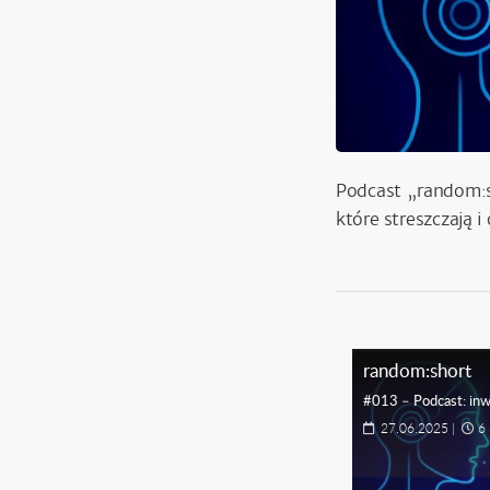
Podcast „random:s
które streszczają 
random:short
#013 – Podcast: inw
27.06.2025
|
6