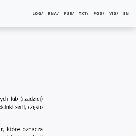
LOG/
RNA/
PUB/
TXT/
POD/
VID/
EN
ch lub (rzadziej)
inki serii, często
t
, które oznacza