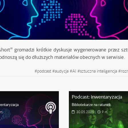
hort” gromadzi krótkie dyskusje wygenerowane przez sztu
i odnoszą się do dłuższych materiałów obecnych w serwisie.
#
podcast
#
audycja
#
AI
#
sztuczna inteligencja
#
roz
Podcast: inwentaryzacja
entaryzacja
Bibliotekarze na ratunek
 m.
30.05.2025
|
9 m.