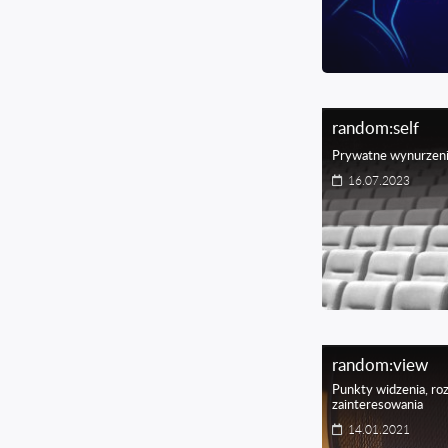
random:self
Prywatne wynurzenia
16.07.2023
random:view
Punkty widzenia, r
zainteresowania
14.01.2021