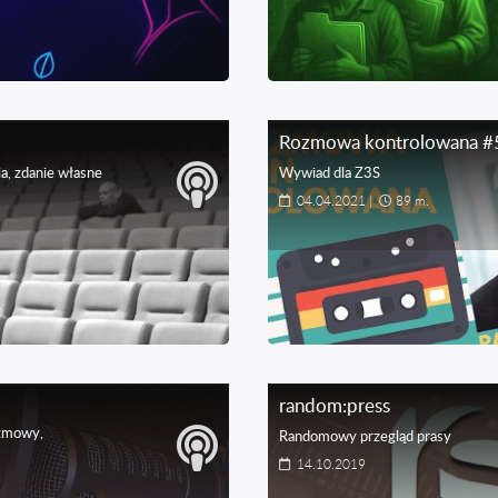
Rozmowa kontrolowana #
, zdanie własne
Wywiad dla Z3S
04.04.2021
|
89 m.
random:press
ozmowy,
Randomowy przegląd prasy
14.10.2019