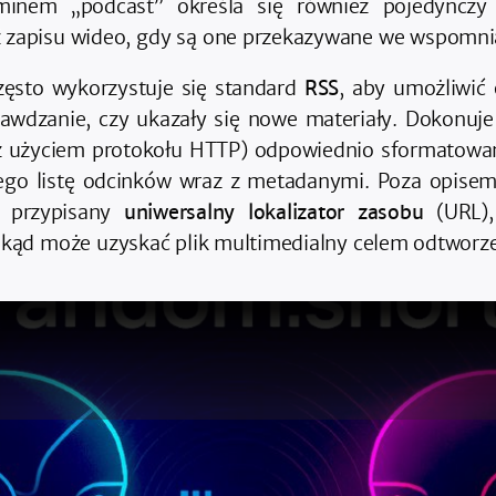
minem „podcast” określa się również pojedynczy 
 zapisu wideo, gdy są one przekazywane we wspomni
ęsto wykorzystuje się standard
RSS
, aby umożliwić
wdzanie, czy ukazały się nowe materiały. Dokonuje
 z użyciem protokołu HTTP) odpowiednio sformato
ego listę odcinków wraz z metadanymi. Poza opisem
 przypisany
uniwersalny lokalizator zasobu
(URL),
skąd może uzyskać plik multimedialny celem odtworze