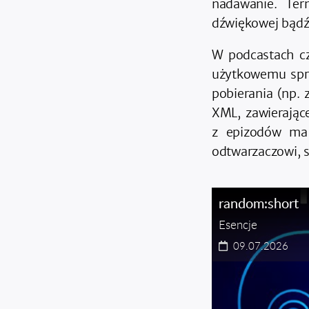
nadawanie. Ter
dźwiękowej bądź
W podcastach cz
użytkowemu spra
pobierania (np.
XML, zawierając
z epizodów ma
odtwarzaczowi, 
random:short
Esencje
09.07.2026