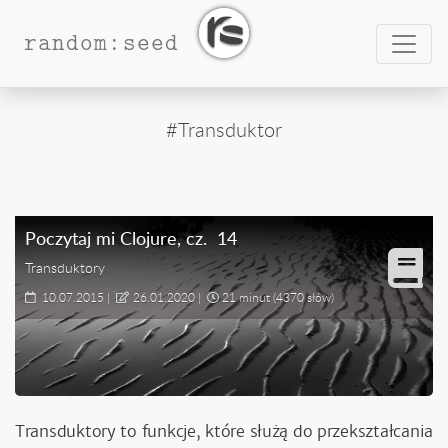
Nawig
random:seed
#Transduktor
Poczytaj mi Clojure
, cz.
14
Transduktory
10.07.2015
|
26.01.2020
|
21 minut
(4370 słów)
Transduktory to funkcje, które służą do przekształcania