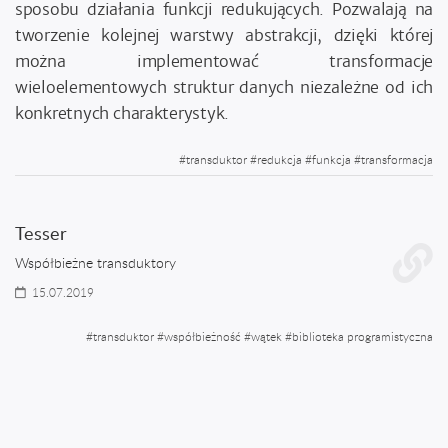
sposobu działania funkcji redukujących. Pozwalają na
tworzenie kolejnej warstwy abstrakcji, dzięki której
można implementować transformacje
wieloelementowych struktur danych niezależne od ich
konkretnych charakterystyk.
#
transduktor
#
redukcja
#
funkcja
#
transformacja
Tesser
Współbieżne transduktory
15.07.2019
#
transduktor
#
współbieżność
#
wątek
#
biblioteka programistyczna