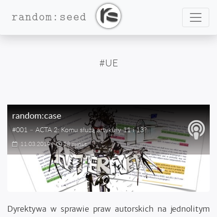
Nawig
random:seed
#UE
random:case
#001 – ACTA 2: Komu służą artykuły 11 i 13?
11.03.2019
|
28 minut
Dyrektywa w sprawie praw autorskich na jednolitym