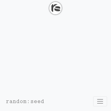
07.07.2026
Projekt ustawy o Radach Pacjentów
Paweł Wilk
Projekt roboczy
USTAWA
z dnia ……………. 2026 r.
o zmianie ustawy o
świadczeniach opieki
Nawig
random:seed
zdrowotnej finansowanych ze