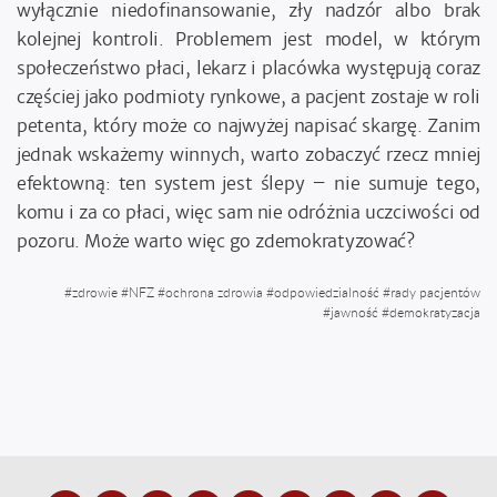
wyłącznie niedofinansowanie, zły nadzór albo brak
kolejnej kontroli. Problemem jest model, w którym
społeczeństwo płaci, lekarz i placówka występują coraz
częściej jako podmioty rynkowe, a pacjent zostaje w roli
petenta, który może co najwyżej napisać skargę. Zanim
jednak wskażemy winnych, warto zobaczyć rzecz mniej
efektowną: ten system jest ślepy – nie sumuje tego,
komu i za co płaci, więc sam nie odróżnia uczciwości od
pozoru. Może warto więc go zdemokratyzować?
#
zdrowie
#
NFZ
#
ochrona zdrowia
#
odpowiedzialność
#
rady pacjentów
#
jawność
#
demokratyzacja