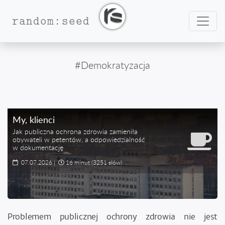
Nawig
random:seed
#Demokratyzacja
My, klienci
Jak publiczna ochrona zdrowia zamieniła
obywateli w petentów, a odpowiedzialność
w dokumentację
07.07.2026
|
16 minut
(3251 słów)
Problemem publicznej ochrony zdrowia nie jest