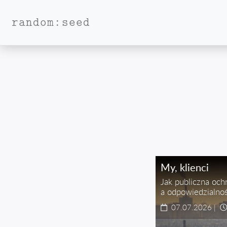
random:seed
My, klienci
Jak publiczna och
a odpowiedzialno
07.07.2026
|