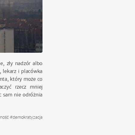
e, zły nadzór albo
 lekarz i placówka
enta, który może co
czyć rzecz mniej
c sam nie odróżnia
wność
#
demokratyzacja