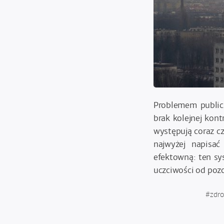
Problemem publicz
brak kolejnej kon
występują coraz cz
najwyżej napisa
efektowną: ten sy
uczciwości od poz
#
zdr