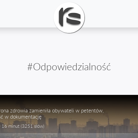
#Odpowiedzialność
rona zdrowia zamieniła obywateli w petentów,
ść w dokumentację
16 minut
(3251 słów)