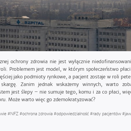
nej ochrony zdrowia nie jest wyłącznie niedofinansowani
troli. Problemem jest model, w którym społeczeństwo płaci,
ęściej jako podmioty rynkowe, a pacjent zostaje w roli pet
ć skargę. Zanim jednak wskażemy winnych, warto zoba
stem jest ślepy – nie sumuje tego, komu i za co płaci, wię
oru. Może warto więc go zdemokratyzować?
owie
#
NFZ
#
ochrona zdrowia
#
odpowiedzialność
#
rady pacjentów
#
ja