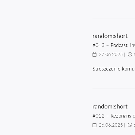
random:short
#013 – Podcast: in
27.06.2025
|
Streszczenie komun
random:short
#012 – Rezonans 
26.06.2025
|