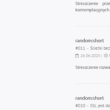
Streszczenie p
kontemplacyjnych
random:short
#011 – Ścieżki be
26.06.2025
|
Streszczenie rozw
random:short
#010 – SSL jest do