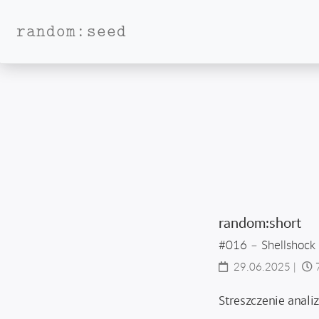
random:seed
random:short
#016 – Shellshock 
29.06.2025
|
Streszczenie anali