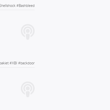
Shellshock
#
Bashbleed
pakiet
#
XBI
#
backdoor