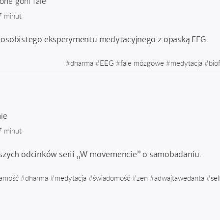
ne goni fale
7 minut
u osobistego eksperymentu medytacyjnego z opaską EEG.
#
dharma
#
EEG
#
fale mózgowe
#
medytacja
#
bio
ie
7 minut
wszych odcinków serii „W movemencie” o samobadaniu.
samość
#
dharma
#
medytacja
#
świadomość
#
zen
#
adwajtawedanta
#
sel