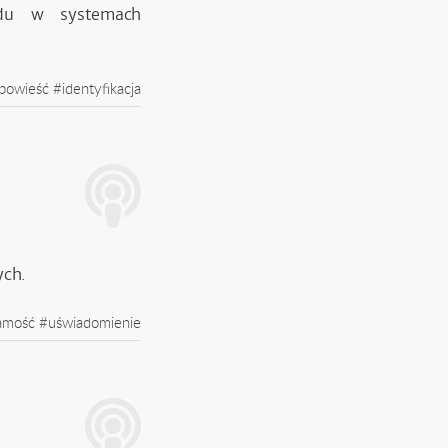
ądu w systemach
powieść
#
identyfikacja
ych.
amość
#
uświadomienie