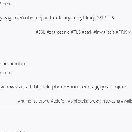
9 minut
y zagrożeń obecnej architektury certyfikacji SSL/TLS.
#
SSL
#
zagrożenie
#
TLS
#
atak
#
inwigilacja
#
PRISM
hone-number
6 minut
ów powstania biblioteki phone-number dla języka Clojure.
#
numer telefonu
#
telefon
#
biblioteka programistyczna
#
wali