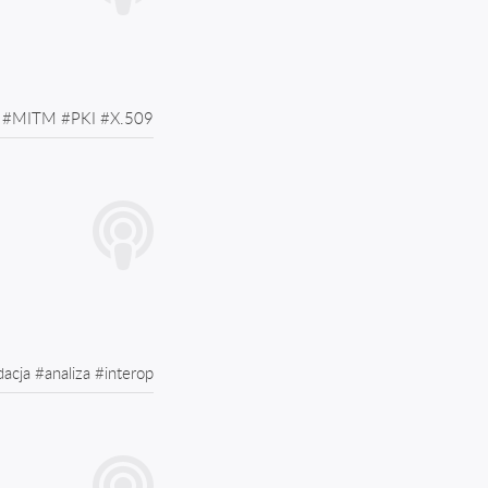
#
MITM
#
PKI
#
X.509
dacja
#
analiza
#
interop