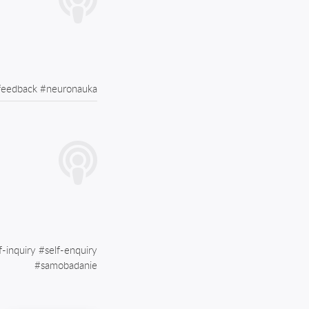
feedback
#
neuronauka
f-inquiry
#
self-enquiry
#
samobadanie