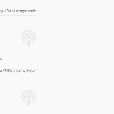
ng
#
RAM
#
zagrożenie
w.
la
#
URL
#
identyfikator