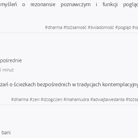
rzemyśleń o rezonansie poznawczym i funkcji pogl
.
#
dharma
#
tożsamość
#
świadomość
#
pogląd
#
o
zpośrednie
5 minut
ażań o ścieżkach bezpośrednich w tradycjach kontemplacyjn
#
dharma
#
zen
#
dzogczen
#
mahamudra
#
adwajtawedanta
#
tożs
 bani