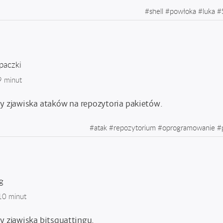
#
shell
#
powłoka
#
luka
#
paczki
9 minut
zy zjawiska ataków na repozytoria pakietów.
#
atak
#
repozytorium
#
oprogramowanie
#
g
10 minut
zy zjawiska bitsquattingu.