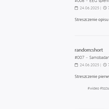
#008 – EEG spienio
24.06.2025
|
Streszczenie opis
random:short
#007 – Samobadan
24.06.2025
|
Streszczenie pier
#
wideo
#
toż