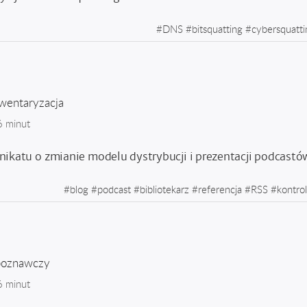
#
DNS
#
bitsquatting
#
cybersquatti
wentaryzacja
6 minut
ikatu o zmianie modelu dystrybucji i prezentacji podcastó
#
blog
#
podcast
#
bibliotekarz
#
referencja
#
RSS
#
kontro
poznawczy
6 minut