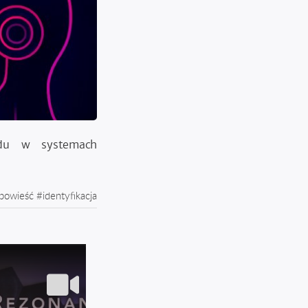
ądu w systemach
powieść
#
identyfikacja