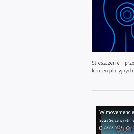
Streszczenie p
kontemplacyjnych
W movemenci
Sutra Serca w rytmi
06.06.2025
|
1