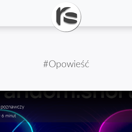
#Opowieść
 poznawczy
6 minut