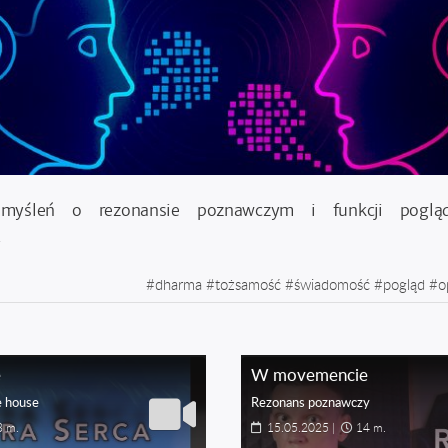
rzemyśleń o rezonansie poznawczym i funkcji pogl
.
#
dharma
#
tożsamość
#
świadomość
#
pogląd
#
o
e
W movemencie
e house
Rezonans poznawczy
3 m.
15.05.2025
|
14 m.