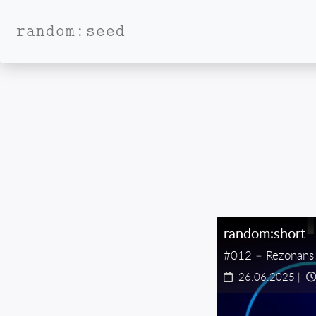
random:seed
random:short
#012 – Rezonans
26.06.2025
|