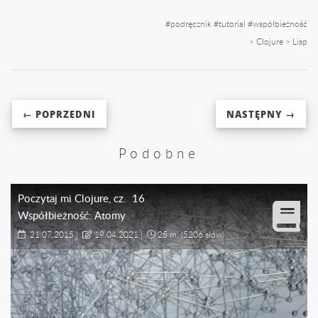
#
podręcznik
#
tutorial
#
współbieżność
>
Clojure
>
Lisp
← POPRZEDNI
NASTĘPNY →
Podobne
Poczytaj mi Clojure
, cz.
16
Współbieżność: Atomy
21.07.2015
|
19.04.2021
|
25 m.
(5206 słów)