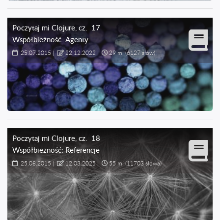
Poczytaj mi Clojure
, cz.
17
Współbieżność: Agenty
25.07.2015
|
22.12.2022
|
29 m.
(6127 słów)
Poczytaj mi Clojure
, cz.
18
Współbieżność: Referencje
25.08.2015
|
12.03.2025
|
55 m.
(11703 słowa)