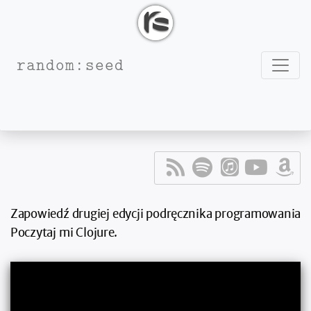
Nawig
random:seed
05.08.2025
random:short
#018 – Podręcznik Poczytaj mi Clojure
Paweł Wilk
Zapowiedź drugiej edycji podręcznika programowania
Poczytaj mi Clojure.