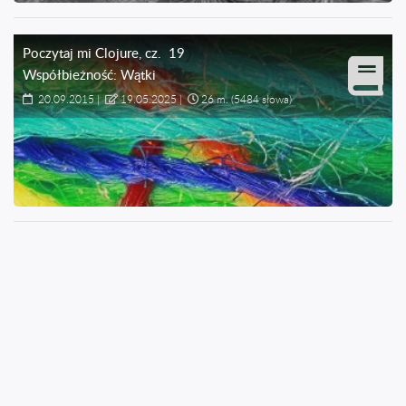
Poczytaj mi Clojure
, cz.
19
Współbieżność: Wątki
20.09.2015
|
19.05.2025
|
26 m.
(5484 słowa)