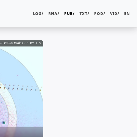
LOG/
RNA/
PUB/
TXT/
POD/
VID/
EN
Paweł Wilk
CC BY 2.0