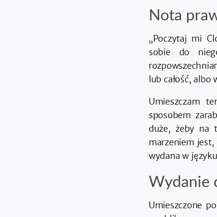
Nota pra
„Poczytaj mi Cl
sobie do nieg
rozpowszechnian
lub całość, albo
Umieszczam ten
sposobem zarab
duże, żeby na 
marzeniem jest, 
wydana w języku 
Wydanie 
Umieszczone pon