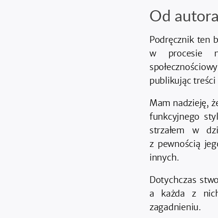
Od autor
Podręcznik ten 
w procesie n
społecznościowy
publikując treści
Mam nadzieję, ż
funkcyjnego sty
strzałem w dzi
z pewnością jeg
innych.
Dotychczas stwo
a każda z nich
zagadnieniu.