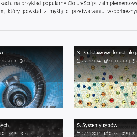
kach, na przykład popularny ClojureScript zaimplementowa
pem, który powstał z myślą o przetwarzaniu współbieżny
ki
3
.
Podstawowe konstrukcj
5.12.2018
|
33 m.
25.11.2014
|
20.11.2018
|
nych
5
.
Systemy typów
1.02.2019
|
75 m.
27.11.2014
|
07.07.2019
|