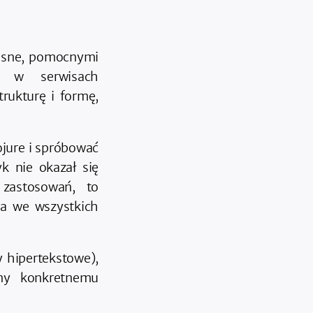
łasne, pomocnymi
m w serwisach
rukturę i formę,
jure i spróbować
k nie okazał się
 zastosowań, to
ia we wszystkich
 hipertekstowe),
ony konkretnemu