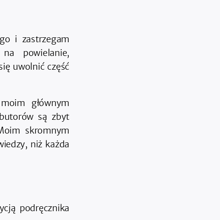
ego i zastrzegam
na powielanie,
ię uwolnić część
st moim głównym
butorów są zbyt
. Moim skromnym
wiedzy, niż każda
ycją podręcznika