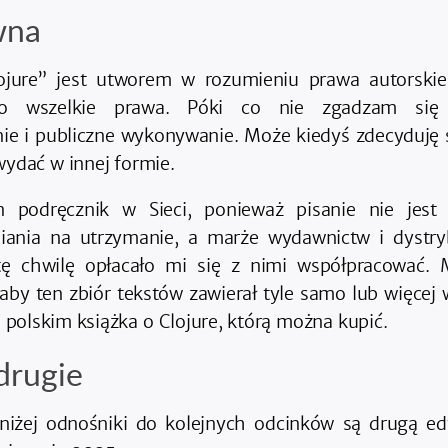
wna
ojure” jest utworem w rozumieniu prawa autorski
o wszelkie prawa. Póki co nie zgadzam się 
ie i publiczne wykonywanie. Może kiedyś zdecyduję s
 wydać w innej formie.
 podręcznik w Sieci, ponieważ pisanie nie je
iania na utrzymanie, a marże wydawnictw i dystry
tę chwilę opłacało mi się z nimi współpracować
aby ten zbiór tekstów zawierał tyle samo lub więcej 
polskim książka o Clojure, którą można kupić.
drugie
iżej odnośniki do kolejnych odcinków są drugą ed