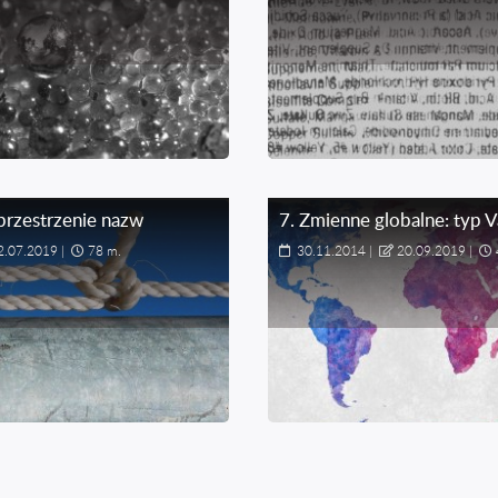
przestrzenie nazw
7
.
Zmienne globalne: typ V
2.07.2019
|
78 m.
30.11.2014
|
20.09.2019
|