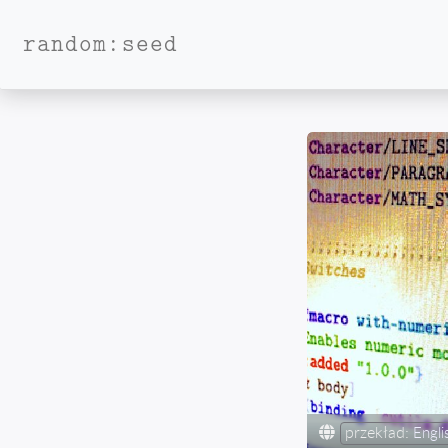
random:seed
przekład:
Engli