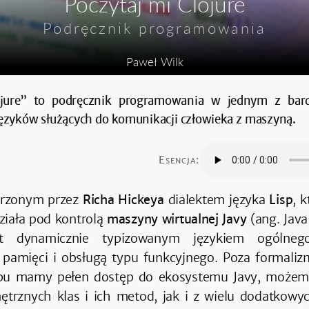
Poczytaj mi Clojure
Podręcznik programowania
Paweł Wilk
ojure” to podręcznik programowania w jednym z bardz
ęzyków służących do komunikacji człowieka z maszyną.
Esencja:
orzonym przez
Richa Hickeya
dialektem języka
Lisp
, 
ziała pod kontrolą
maszyny wirtualnej Javy
(ang. Java
st dynamicznie typizowanym językiem ogólnego
pamięci i obsługą typu funkcyjnego. Poza formaliz
ispu mamy pełen dostęp do ekosystemu Javy, możem
trznych klas i ich metod, jak i z wielu dodatkowy