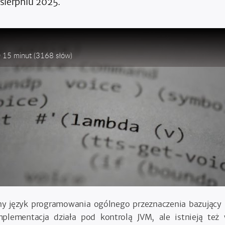
sierpniu 2025.
15 minut
(3168 słów)
jny język programowania ogólnego przeznaczenia bazujący
plementacja działa pod kontrolą JVM, ale istnieją też 