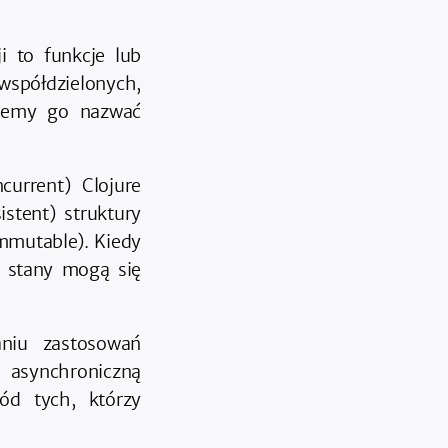
i to funkcje lub
współdzielonych,
żemy go nazwać
current) Clojure
istent) struktury
mmutable). Kiedy
h stany mogą się
niu zastosowań
 asynchroniczną
ód tych, którzy