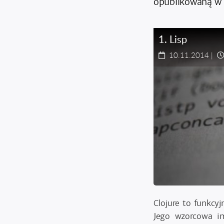
opublikowaną w 
1
.
Lisp
10.11.2014
|
Clojure to funkcy
Jego wzorcowa im