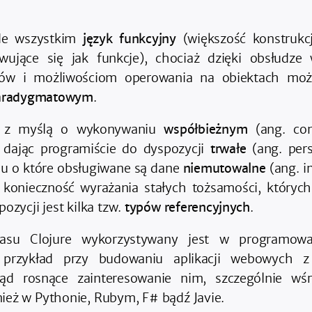
ede wszystkim
język funkcyjny
(większość konstrukcj
ujące się jak funkcje), chociaż dzięki obsłudze 
nów i możliwościom operowania na obiektach mo
paradygmatowym
.
y z myślą o wykonywaniu
współbieżnym
(ang. con
el dając programiście do dyspozycji
trwałe
(ang. pers
iu o które obsługiwane są dane
niemutowalne
(ang. i
 konieczność wyrażania stałych tożsamości, któryc
ozycji jest kilka tzw.
typów referencyjnych
.
zasu Clojure wykorzystywany jest w programowa
 przykład przy budowaniu aplikacji webowych z
tąd rosnące zainteresowanie nim, szczególnie wśr
ież w Pythonie, Rubym, F# bądź Javie.