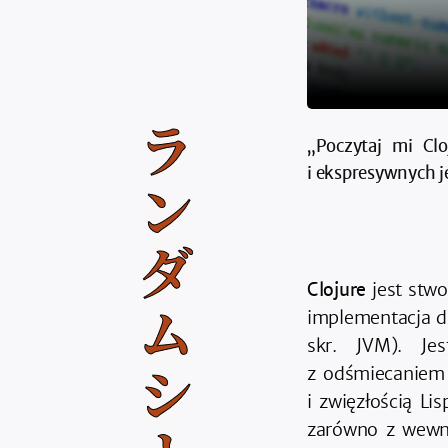
ラ
„Poczytaj mi Cl
i ekspresywnych j
ン
ダ
Clojure
jest stw
ム
implementacja d
skr. JVM). Je
z odśmiecaniem 
シ
i zwięzłością L
zarówno z wewnę