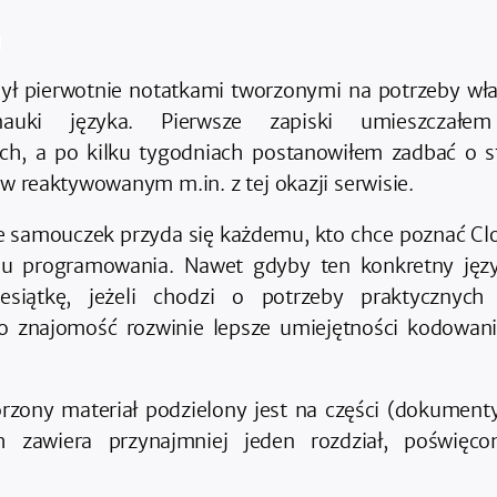
a
był pierwotnie notatkami tworzonymi na potrzeby w
auki języka. Pierwsze zapiski umieszczałe
ch, a po kilku tygodniach postanowiłem zadbać o st
 w reaktywowanym m.in. z tej okazji serwisie.
e samouczek przyda się każdemu, kto chce poznać Clo
lu programowania. Nawet gdyby ten konkretny języ
esiątkę, jeżeli chodzi o potrzeby praktycznych
o znajomość rozwinie lepsze umiejętności kodowan
rzony materiał podzielony jest na części (dokumenty
 zawiera przynajmniej jeden rozdział, poświęc