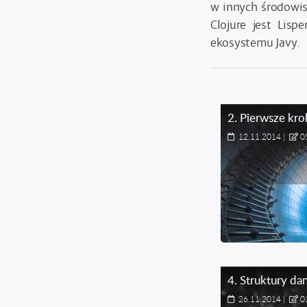
w innych środowis
Clojure jest Lis
ekosystemu Javy.
2
.
Pierwsze kro
12.11.2014
|
0
4
.
Struktury da
26.11.2014
|
0