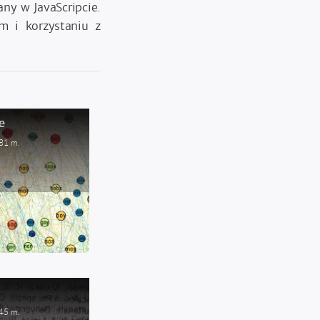
ny w JavaScripcie.
m i korzystaniu z
e
81 m.
45 m.