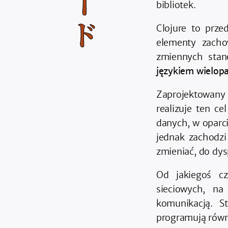
ー
bibliotek.
ド
Clojure to prz
elementy zachow
zmiennych sta
językiem wielo
Zaprojektowan
realizuje ten c
danych, w oparc
jednak zachodzi
zmieniać, do dysp
Od jakiegoś c
sieciowych, na
komunikacją. S
programują równ