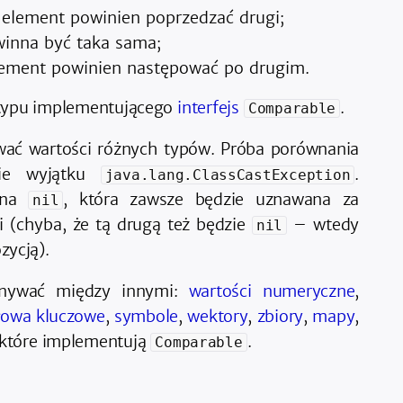
 element powinien poprzedzać drugi;
winna być taka sama;
lement powinien następować po drugim.
 typu implementującego
interfejs
.
Comparable
wać wartości różnych typów. Próba porównania
nie wyjątku
.
java.lang.ClassCastException
lona
, która zawsze będzie uznawana za
nil
 (chyba, że tą drugą też będzie
– wtedy
nil
zycją).
wnywać między innymi:
wartości numeryczne
,
łowa kluczowe
,
symbole
,
wektory
,
zbiory
,
mapy
,
, które implementują
.
Comparable