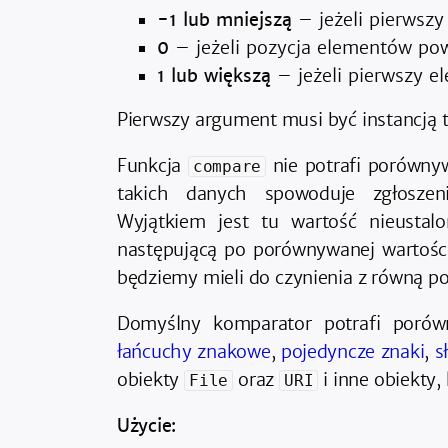
-1 lub mniejszą
– jeżeli pierwszy
0
– jeżeli pozycja elementów po
1 lub większą
– jeżeli pierwszy e
Pierwszy argument musi być instancją
Funkcja
nie potrafi porówny
compare
takich danych spowoduje zgłosze
Wyjątkiem jest tu wartość nieusta
następującą po porównywanej wartości
będziemy mieli do czynienia z równą po
Domyślny komparator potrafi poró
łańcuchy znakowe
,
pojedyncze znaki
,
s
obiekty
oraz
i inne obiekty
File
URI
Użycie: