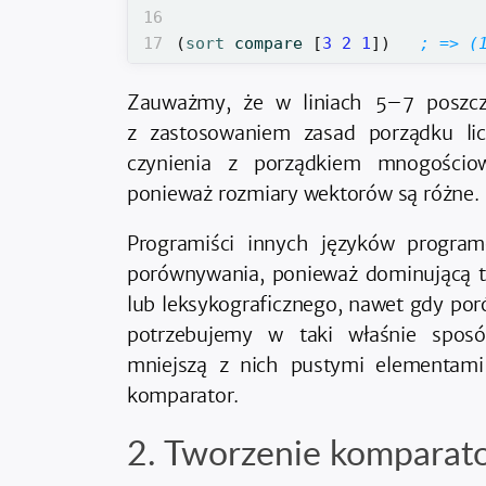
16
17
(
sort 
compare
[
3
2
1
])
; => (
Zauważmy, że w liniach 5–7 poszc
z zastosowaniem zasad porządku li
czynienia z porządkiem mnogościo
ponieważ rozmiary wektorów są różne.
Programiści innych języków progra
porównywania, ponieważ dominującą t
lub leksykograficznego, nawet gdy poró
potrzebujemy w taki właśnie spos
mniejszą z nich pustymi elementami
komparator.
Tworzenie komparat