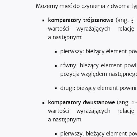
Możemy mieć do czynienia z dwoma t
komparatory trójstanowe
(ang. 3-
wartości wyrażających relac
a następnym:
pierwszy: bieżący element p
równy: bieżący element powi
pozycja względem następnego
drugi: bieżący element powin
komparatory dwustanowe
(ang. 2
wartości wyrażających relac
a następnym:
pierwszy: bieżący element p