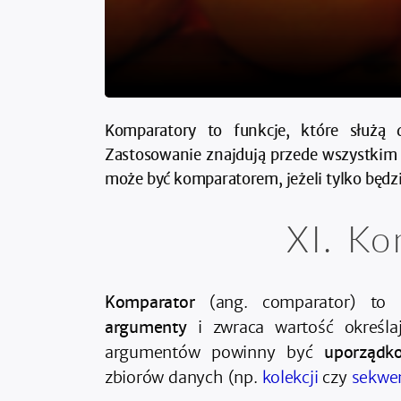
Komparatory to funkcje, które służą 
Zastosowanie znajdują przede wszystkim 
może być komparatorem, jeżeli tylko będz
Ko
Komparator
(ang. comparator) to f
argumenty
i zwraca wartość określa
argumentów powinny być
uporządk
zbiorów danych (np.
kolekcji
czy
sekwen