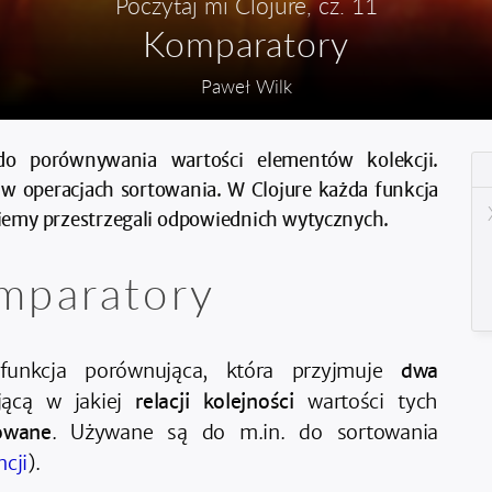
Poczytaj mi Clojure
, cz.
11
Komparatory
Paweł Wilk
do porównywania wartości elementów kolekcji.
w operacjach sortowania. W Clojure każda funkcja
iemy przestrzegali odpowiednich wytycznych.
mparatory
unkcja porównująca, która przyjmuje
dwa
jącą w jakiej
relacji kolejności
wartości tych
owane
. Używane są do m.in. do sortowania
cji
).