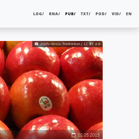
LOG/
RNA/
PUB/
TXT/
POD/
VID/
EN
frankieleon
CC BY 2.0
02.05.2015