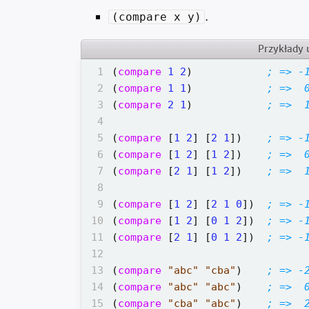
.
(compare x y)
Przykłady 
 1
(
compare
1
2
)
; => -
 2
(
compare
1
1
)
; =>  
 3
(
compare
2
1
)
; =>  
 4
 5
(
compare
[
1
2
]
[
2
1
])
; => -
 6
(
compare
[
1
2
]
[
1
2
])
; =>  
 7
(
compare
[
2
1
]
[
1
2
])
; =>  
 8
 9
(
compare
[
1
2
]
[
2
1
0
])
; => -
10
(
compare
[
1
2
]
[
0
1
2
])
; => -
11
(
compare
[
2
1
]
[
0
1
2
])
; => -
12
13
(
compare
"abc"
"cba"
)
; => -
14
(
compare
"abc"
"abc"
)
; =>  
15
(
compare
"cba"
"abc"
)
; =>  