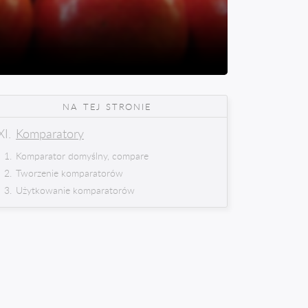
na tej stronie
Komparatory
Komparator domyślny, compare
Tworzenie komparatorów
Użytkowanie komparatorów