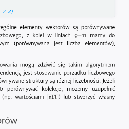
1 2 3)
zególne elementy wektorów są porównywane
czbowego, z kolei w liniach 9–11 mamy do
wym (porównywana jest liczba elementów),
mowania mogą zdziwić się takim algorytmem
endencją jest stosowanie porządku liczbowego
wnywane struktury są różnej liczebności. Jeżeli
ób porównywać kolekcje, możemy uzupełnić
 (np. wartościami
) lub stworzyć własny
nil
orów