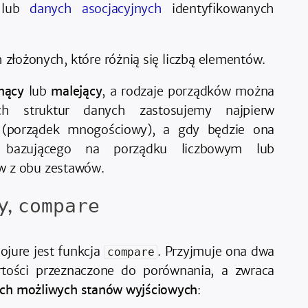
 lub
danych asocjacyjnych
identyfikowanych
 złożonych, które różnią się liczbą elementów.
nący
lub
malejący
, a rodzaje porządków można
ch struktur danych zastosujemy najpierw
 (porządek mnogościowy), a gdy będzie ona
 bazującego na porządku liczbowym lub
w z obu zestawów.
y,
compare
jure jest funkcja
. Przyjmuje ona dwa
compare
tości przeznaczone do porównania, a zwraca
ech możliwych stanów wyjściowych
: