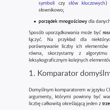
symboli
czy
słów kluczowych
)
słownikowo;
porządek mnogościowy
dla danych
Sposób uporządkowania może być
ros
łączyć. Na przykład dla niektóry
porównywanie liczby ich elementów
równa, skorzystamy z algorytmu
leksykograficznym kolejnych elementó
Komparator domyśln
Domyślnym komparatorem w języku Clo
argumenty, którymi powinny być war
liczbę całkowitą określającą jeden z
trz