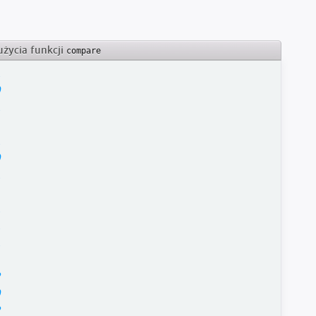
użycia funkcji
compare
1
0
1
1
0
1
1
1
1
2
0
2