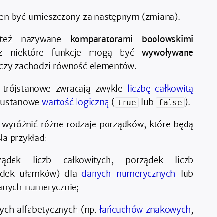
ien być umieszczony za następnym (zmiana).
 też nazywane
komparatorami boolowskimi
zez niektóre funkcje mogą być
wywoływane
 czy zachodzi równość elementów.
 trójstanowe zwracają zwykle
liczbę całkowitą
dwustanowe
wartość logiczną
(
lub
).
true
false
wyróżnić różne rodzaje porządków, które będą
Na przykład:
dek liczb całkowitych, porządek liczb
ądek ułamków) dla
danych numerycznych
lub
anych numerycznie;
ych alfabetycznych (np.
łańcuchów znakowych
,