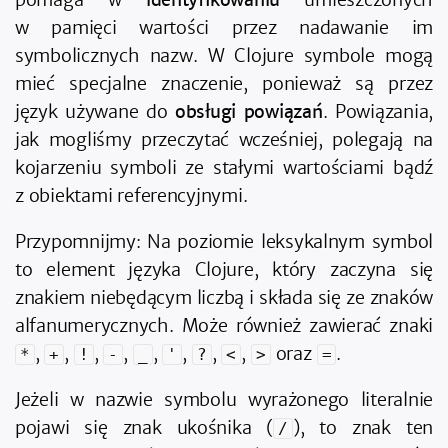
w pamięci wartości przez nadawanie im
symbolicznych nazw. W Clojure symbole mogą
mieć specjalne znaczenie, ponieważ są przez
język używane do
obsługi powiązań
. Powiązania,
jak mogliśmy przeczytać wcześniej, polegają na
kojarzeniu symboli ze stałymi wartościami bądź
z obiektami referencyjnymi.
Przypomnijmy: Na poziomie leksykalnym symbol
to element języka Clojure, który zaczyna się
znakiem niebędącym liczbą i składa się ze znaków
alfanumerycznych. Może również zawierać znaki
,
,
,
,
,
,
,
,
oraz
.
*
+
!
-
_
'
?
<
>
=
Jeżeli w nazwie symbolu wyrażonego literalnie
pojawi się znak ukośnika (
), to znak ten
/