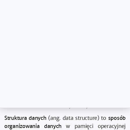
Charakterystyki struktur danych w Clojure
Identyfikatory
Wartości logiczne
Liczby
Znaki
Łańcuchy znakowe
Kolekcje i sekwencje
Struktury danych to, obok algorytmów wyrażanych
operacjami, podstawowy składnik każdego programu
komputerowego. Budując aplikacje, wybieramy takie
struktury, które będą najlepiej nadawały się do
przetwarzania danych w przyjętym przez nas modelu.
Struktury danych
Struktura danych
(ang. data structure) to
sposób
organizowania danych
w pamięci operacyjnej