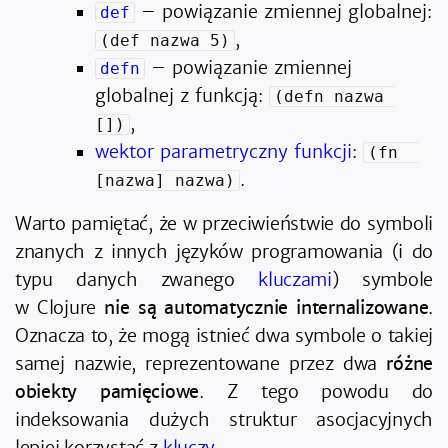
– powiązanie zmiennej globalnej:
def
,
(def nazwa 5)
– powiązanie zmiennej
defn
globalnej z funkcją:
(defn nazwa 
,
[])
wektor parametryczny funkcji
:
(fn  
.
[nazwa] nazwa)
Warto pamiętać, że w przeciwieństwie do symboli
znanych z innych języków programowania (i do
typu danych zwanego
kluczami
) symbole
w Clojure
nie są automatycznie internalizowane
.
Oznacza to, że mogą istnieć dwa symbole o takiej
samej nazwie, reprezentowane przez dwa
różne
obiekty pamięciowe
. Z tego powodu do
indeksowania dużych struktur asocjacyjnych
lepiej korzystać z
kluczy
.