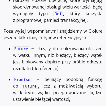
Bardziej złożone operacje, które wymagają
skoordynowanej obsługi wielu wartości, będą
wymagały typu
, który korzysta
Ref
z programowej pamięci transakcyjnej.
Poza wyżej wspomnianymi znajdziemy w Clojure
jeszcze kilka innych typów referencyjnych:
– służący do realizowania obliczeń
Future
w wątku innym, niż bieżący; bieżący wątek
jest blokowany dopiero przy próbie odczytu
rezultatu (dereferencji);
– pełniący podobną funkcję
Promise
do
, lecz z możliwością wyboru,
Future
w którym wątku przeprowadzone będzie
ustawienie bieżącej wartości;