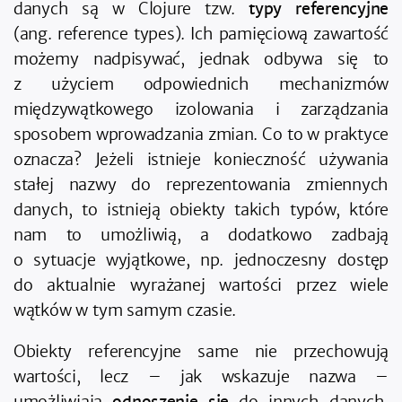
danych są w Clojure tzw.
typy referencyjne
(ang. reference types). Ich pamięciową zawartość
możemy nadpisywać, jednak odbywa się to
z użyciem odpowiednich mechanizmów
międzywątkowego izolowania i zarządzania
sposobem wprowadzania zmian. Co to w praktyce
oznacza? Jeżeli istnieje konieczność używania
stałej nazwy do reprezentowania zmiennych
danych, to istnieją obiekty takich typów, które
nam to umożliwią, a dodatkowo zadbają
o sytuacje wyjątkowe, np. jednoczesny dostęp
do aktualnie wyrażanej wartości przez wiele
wątków w tym samym czasie.
Obiekty referencyjne same nie przechowują
wartości, lecz – jak wskazuje nazwa –
umożliwiają
odnoszenie się
do innych danych.