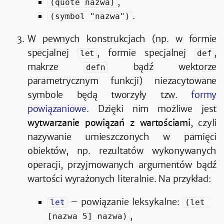
,
(quote nazwa)
.
(symbol "nazwa")
W pewnych konstrukcjach (np. w formie
specjalnej
, formie specjalnej
,
let
def
makrze
bądź wektorze
defn
parametrycznym funkcji) niezacytowane
symbole będą tworzyły tzw.
formy
powiązaniowe
. Dzięki nim możliwe jest
wytwarzanie powiązań z wartościami
, czyli
nazywanie umieszczonych w pamięci
obiektów, np. rezultatów wykonywanych
operacji, przyjmowanych argumentów bądź
wartości wyrażonych literalnie. Na przykład:
– powiązanie leksykalne:
let
(let 
,
[nazwa 5] nazwa)