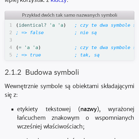
Przykład dwóch tak samo nazwanych symboli
1
(
identical? 
'a
'a
)
; czy te dwa symbole są
2
; => false           ; nie są
3
4
(
= 
'a
'a
)
; czy te dwa symbole są
5
; => true            ; tak, są
Budowa symboli
Wewnętrznie symbole są obiektami składającymi
się z:
etykiety tekstowej (
nazwy
), wyrażonej
łańcuchem znakowym o wspomnianych
wcześniej właściwościach;