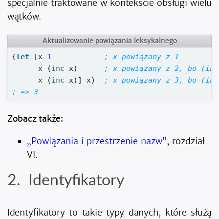
specjalnie traktowane w kontekście obsługi wielu
wątków.
Aktualizowanie powiązania leksykalnego
(
let 
[
x
1
; x powiązany z 1
x
(
inc 
x
)
; x powiązany z 2, bo (inc
x
(
inc 
x
)]
x
)
; x powiązany z 3, bo (inc
; => 3
Zobacz także:
„Powiązania i przestrzenie nazw”
, rozdział
VI.
Identyfikatory
Identyfikatory to takie typy danych, które służą