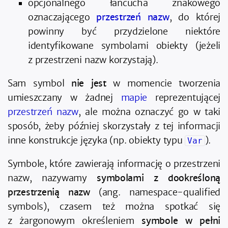
opcjonalnego łańcucha znakowego
oznaczającego
przestrzeń nazw
, do której
powinny być przydzielone niektóre
identyfikowane symbolami obiekty (jeżeli
z przestrzeni nazw korzystają).
Sam symbol
nie jest
w momencie tworzenia
umieszczany w żadnej
mapie
reprezentującej
przestrzeń nazw
, ale można oznaczyć go w taki
sposób, żeby później skorzystały z tej informacji
inne konstrukcje języka (np. obiekty typu
).
Var
Symbole, które zawierają informację o przestrzeni
nazw, nazywamy
symbolami z dookreśloną
przestrzenią nazw
(ang. namespace-qualified
symbols), czasem też można spotkać się
z żargonowym określeniem
symbole w pełni