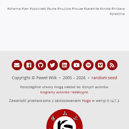
#
dharma
#
zen
#
opowieść
#
sutra
#
muzyka
#
house
#
paramita
#
cnota
#
hridaya
#
pradżnia
Copyright © Paweł Wilk • 2005 – 2026 •
random:seed
Poszczególne utwory mogą należeć do różnych autorów:
biogramy autorsko-redakcyjne
.
Zawartość przetworzona z zastosowaniem
Hugo
w wersji 0.147.2.