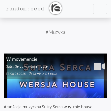
Nawig
random:seed
#Muzyka
W movemencie
Sutra Serca w rytmie house
06.06.2025
|
13 minut
(35 słów)
Aranżacja muzyczna Sutry Serca w rytmie house.