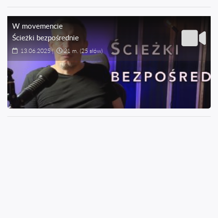
W movemencie
Ścieżki bezpośrednie
13.06.2025
|
21 m.
(25 słów)