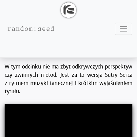
Nawig
random:seed
06.06.2025
W movemencie
Sutra Serca w rytmie house
Paweł Wilk
W tym odcinku nie ma zbyt odkrywczych perspektyw
czy zwinnych metod. Jest za to wersja Sutry Serca
z rytmem muzyki tanecznej i krótkim wyjaśnieniem
tytułu.