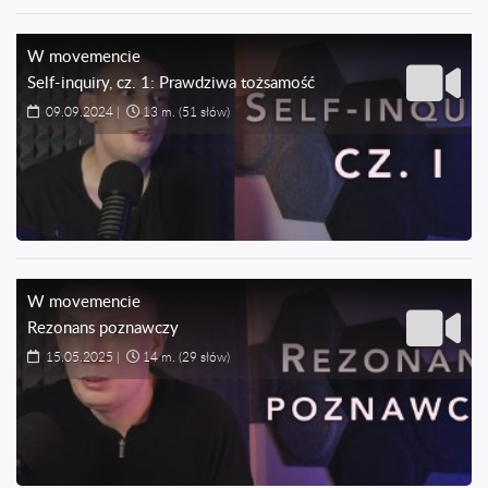
W movemencie
Self-inquiry, cz. 1: Prawdziwa tożsamość
09.09.2024
|
13 m.
(51 słów)
W movemencie
Rezonans poznawczy
15.05.2025
|
14 m.
(29 słów)