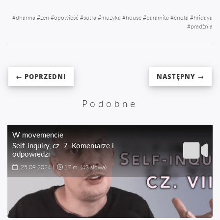
#
dharma
#
zen
#
opowieść
#
sutra
#
muzyka
#
house
#
paramita
#
cnota
#
hridaya
#
pradżnia
← POPRZEDNI
NASTĘPNY →
Podobne
W movemencie
Self-inquiry, cz. 7: Komentarze i
odpowiedzi
25.09.2024
|
17 m.
(43 słowa)