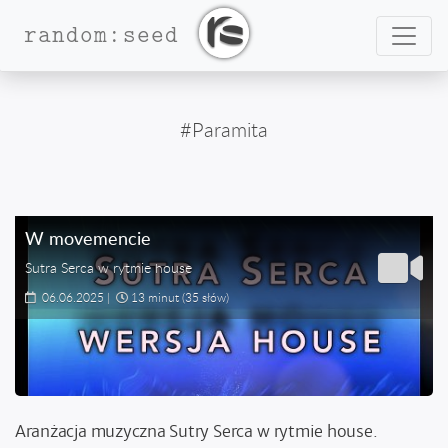
Nawig
random:seed
#Paramita
W movemencie
Sutra Serca w rytmie house
06.06.2025
|
13 minut
(35 słów)
Aranżacja muzyczna Sutry Serca w rytmie house.