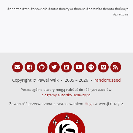
#
dharma
#
zen
#
opowieść
#
sutra
#
muzyka
#
house
#
paramita
#
cnota
#
hridaya
#
pradżnia
Copyright © Paweł Wilk • 2005 – 2026 •
random:seed
Poszczególne utwory mogą należeć do różnych autorów:
biogramy autorsko-redakcyjne
.
Zawartość przetworzona z zastosowaniem
Hugo
w wersji 0.147.2.